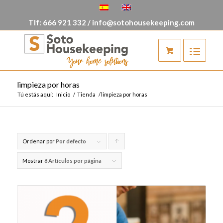
Tlf:
666 921 332
/
info@sotohousekeeping.com
limpieza por horas
Tú estás aquí:
Inicio
/
Tienda
/
limpieza por horas
Ordenar por
Por defecto
Pulsa
para
Mostrar
8 Artículos por página
ordenar
los
cupones
de