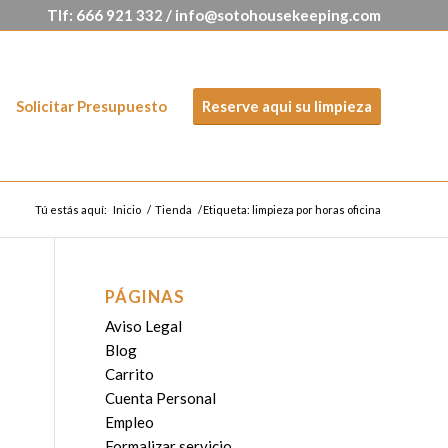
Tlf:
666 921 332
/
info@sotohousekeeping.com
Solicitar Presupuesto
Reserve aqui su limpieza
Tú estás aquí:
Inicio
/
Tienda
/
Etiqueta: limpieza por horas oficina
PÁGINAS
Aviso Legal
Blog
Carrito
Cuenta Personal
Empleo
Formalizar servicio