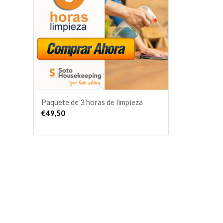
de
forma
ascendente
Paquete de 3 horas de limpieza
€
49,50