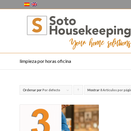
limpieza por horas oficina
Ordenar por
Por defecto
Mostrar
Pulsa
8 Artículos por pági
para
ordenar
los
cupones