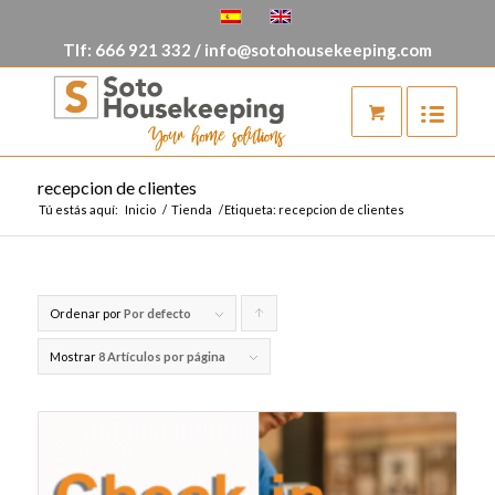
Tlf:
666 921 332
/
info@sotohousekeeping.com
recepcion de clientes
Tú estás aquí:
Inicio
/
Tienda
/
Etiqueta: recepcion de clientes
Ordenar por
Por defecto
Pulsa
para
Mostrar
8 Artículos por página
ordenar
los
cupones
de